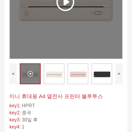
<
>
미니 휴대용 A4 열전사 프린터 블루투스
key1:
HPRT
key2:
중국
key3:
30일 후
key4:
1