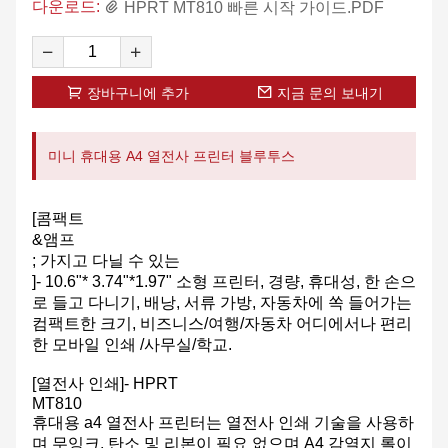
다운로드:
HPRT MT810 빠른 시작 가이드.PDF
장바구니에 추가
지금 문의 보내기
미니 휴대용 A4 열전사 프린터 블루투스
[콤팩트
&앰프
; 가지고 다닐 수 있는
]- 10.6"* 3.74"*1.97" 소형 프린터, 경량, 휴대성, 한 손으
로 들고 다니기, 배낭, 서류 가방, 자동차에 쏙 들어가는
컴팩트한 크기, 비즈니스/여행/자동차 어디에서나 편리
한 모바일 인쇄 /사무실/학교.
[열전사 인쇄]- HPRT
MT810
휴대용 a4 열전사 프린터는 열전사 인쇄 기술을 사용하
며 무잉크, 탄소 및 리본이 필요 없으며 A4 감열지 롤이