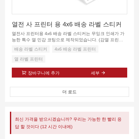
열전 사 프린터 용 4x6 배송 라벨 스티커
열전사 프린터용 4x6 배송 라벨 스티커는 무잉크 인쇄가 가
능한 특수 열 민감 코팅으로 제작되었습니다. (감열 프린터
의) 열이 코팅에 가해지면 잉크나 리본 없이도 선명한 검정
배송 라벨 스티커
4x6 배송 라벨 프린터
색 이미지가 나타납니다.
열 라벨 프린터
쉽게 벗겨낼 수 있도록 구멍이 뚫린 빈 우편 라벨. 골판지 상
자 및 봉투에 대한 초강력 접착.
장바구니에 추가
세부
고품질 배송 라벨 스티커, 방수, 내유 및 스크래치 방지.
더 로드
라벨 크기: 4*6인치. 팩당 100개의 라벨.
최신 가격을 받으시겠습니까? 우리는 가능한 한 빨리 응
답 할 것이다 (12 시간 이내에)