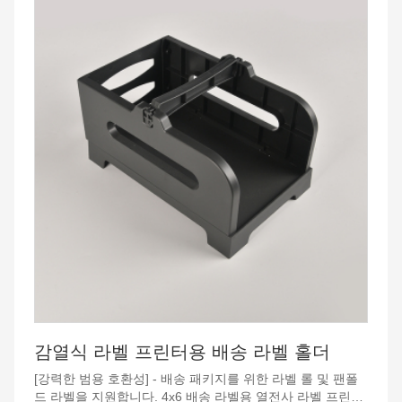
원하여 비즈니스에 더욱 편리함을 제공합니다. 창고 라벨, 배
송 라벨, 식품 영양 표 라벨, 바코드, ID
라벨, 대량 우편 라벨 등 대부분의 감열 직접 라벨에 적합합
니다. 쇼피파이
, 엣시
, 이베이
, 아마존
및 UPS와 같은 일부 종류의 익스프레스와 같은 다양한 플랫
폼과 호환됩니다. USPS
, 페덱스, DHL
등.
[우수한 디자인]-프린터 헤드의 특수 코팅으로 내구성이 향
상되었습니다. 카트리지나 잉크 없이 고급 감열 기술을 사용
하여 제품을 더욱 환경 친화적이고 비용 효율적으로 만듭니
다. 더 큰 고무 롤러는 라벨 접착을 방지하고 더 많은 비용을
절약합니다. 컴팩트한 디자인과 내장형 어댑터로 더 많은 공
간을 절약할 수 있습니다.
[윈도우
감열식 라벨 프린터용 배송 라벨 홀더
및 Mac과 호환]- Windows와 맥
[강력한 범용 호환성] - 배송 패키지를 위한 라벨 롤 및 팬폴
모두에서 맞춤형 라벨을 인쇄할 수 있습니다. 인쇄하기 전에
드 라벨을 지원합니다. 4x6 배송 라벨용 열전사 라벨 프린터