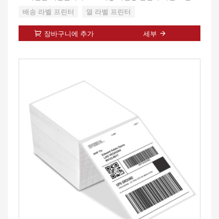
웹사이트에서 드라이버를 다운로드하십시오. 2분 이내에 설
및 시장 및 물류의 다른 데스크탑 열전사 라벨 프린터와 호환
치 방법을 배울 수 있도록 설치 지침 비디오를 제공합니다.
배송 라벨 프린터
열 라벨 프린터
됩니다.
그런 다음 일반 프린터처럼 작동하고 설정하기 쉽습니다. 무
료 바텐더
장바구니에 추가
세부
[다양한 라벨 너비 지원]- 최대 용지 너비: 4.65”(118mm), 최
라벨 편집 소프트웨어를 사용하여 인쇄하려는 라벨을 만들
소 용지 너비: 2”(50mm). 롤 코어의 직경이 0.8인치보다 큰
수 있습니다.
라벨 롤을 지원합니다.
[고속 인쇄]- 최대 6ips, 150mm/s(1라벨/초) 속도입니다. 저
[컴팩트하고 미니 사이즈] - 차원: 9*5.9*4.6 인치. 휴대용은
잡음 고속 인쇄. 203DPI 해상도의 높은 인쇄 품질. 안정적인
사무실에서 더 많은 공간을 절약할 수 있습니다.
인쇄는 더 나은 경험을 제공합니다.
[간단한 조립]- 라벨메이커용 페이퍼홀더는 5단계로 조립이
가능하며 2분 이내로 빠르게 조립이 가능합니다.
[광범위한 적용]-라벨 홀더는 창고, 사무실, 슈퍼마켓, 소매
점, 공장, 상품 배송, 약국 등에서 사용할 수 있습니다. 라벨
롤 또는 팬 폴드를 사용하든 상관없이 라벨 용지가 고르고 깔
끔한지 확인하십시오. 상표.