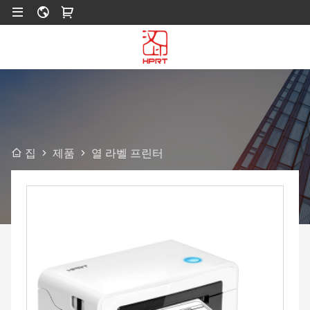
제품
열 라벨 프린터
집