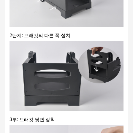
2단계: 브래킷의 다른 쪽 설치
3부: 브래킷 뒷면 장착