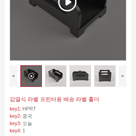
<
>
감열식 라벨 프린터용 배송 라벨 홀더
key1:
HPRT
key2:
중국
key3:
오늘
key4:
1