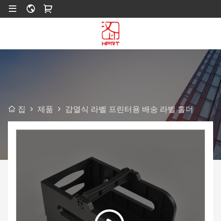
제품
감열식 라벨 프린터용 배송 라벨 홀더
집