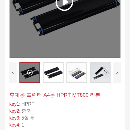
<
>
휴대용 프린터 A4용 HPRT MT800 리본
key1:
HPRT
key2:
중국
key3:
5일 후
key4:
1