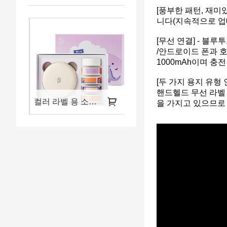
[풍부한 패턴, 재미
니다(지속적으로 업데
[무선 연결] - 블루
/안드로이드 폰과 호
1000mAh이며 충
[두 가지 용지 유형 
핸드헬드 무선 라벨 
컬러 라벨 용 소형 스티커 프린터 슈트
HPRT 휴대용 및 무선 프린터 A4
을 가지고 있으므로